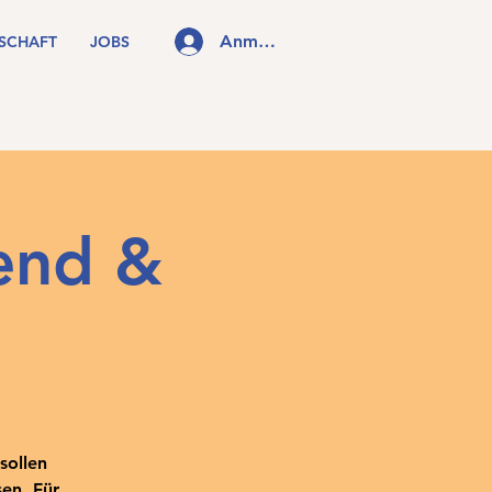
Anmelden
DSCHAFT
JOBS
end &
sollen
en. Für