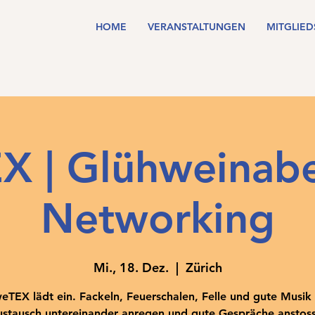
HOME
VERANSTALTUNGEN
MITGLIE
X | Glühweinab
Networking
Mi., 18. Dez.
  |  
Zürich
eTEX lädt ein. Fackeln, Feuerschalen, Felle und gute Musik 
stausch untereinander anregen und gute Gespräche anstoss