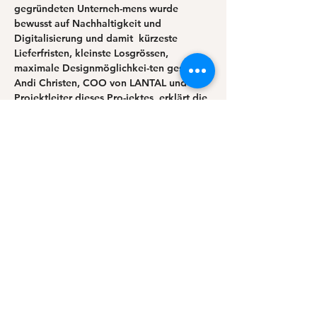
gegründeten Unterneh-mens wurde 
bewusst auf Nachhaltigkeit und 
Digitalisierung und damit  kürzeste 
Lieferfristen, kleinste Losgrössen, 
maximale Designmöglichkei-ten gesetzt. 
Andi Christen, COO von LANTAL und 
Projektleiter dieses Pro-jektes, erklärt die 
Firma und führt durch die Pandemie und 
diesen Weg in die Zukunft.
14.00 –14.30  Sustainable Textiles 
Switzerland 2030 
 – Nachhaltigkeit in der 
Schweizer Textilbranche
Textilunternehmen sehen sich mit 
Herausforderungen im Bereich Nach-
haltigkeit konfrontiert: Die EU plant mit 
ihrer «EU Textile Strategy» die 
 Revolution der Branche, was auch hier zu 
spüren sein wird. Welche Ände-rungen 
stehen uns bevor? Welche Strategie 
verfolgen Swiss Textiles und die beim 
Verband angeschlossenen Unternehmen 